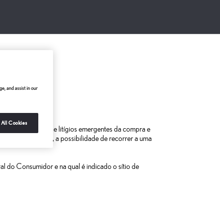
IOS
e, and assist in our
 All Cookies
 para a resolução de litígios emergentes da compra e
eterminação da lei, a possibilidade de recorrer a uma
al do Consumidor e na qual é indicado o sítio de