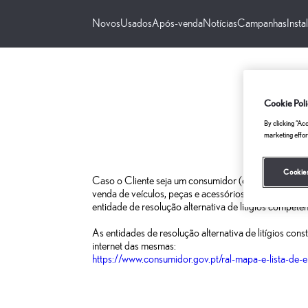
Resolução Alternativa de Litígios | Caetano Lexus
Novos
Usados
Após-venda
Notícias
Campanhas
Insta
RE
Cookie Poli
By clicking “Acc
marketing effor
Cookies
Caso o Cliente seja um consumidor (ou seja, caso com
venda de veículos, peças e acessórios, bem como sua 
entidade de resolução alternativa de litígios competen
As entidades de resolução alternativa de litígios co
internet das mesmas:
https://www.consumidor.gov.pt/ral-mapa-e-lista-de-