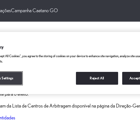
lações
Campanha Caetano GO
SOLUÇÃO ALTERNATIVA DE LITÍG
cy
ept All Cookies”, you agree to the storing of cookies on your device to enhance site navigation, analyze site usag
ts.
 Settings
Reject All
Accept
pre o bem/contrate a prestação de serviços para efeitos não profissionais),
reparação, até ao montante de 5.000 euros (inclusive), o Cliente tem, por d
te para o efeito.
nstam da Lista de Centros de Arbitragem disponível na página da Direção-Ger
entidades