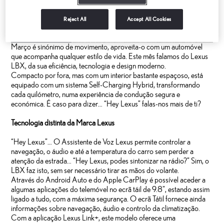
Reject All
Accept All Cookies
Março é sinónimo de movimento, aproveita-o com um automóvel
que acompanha qualquer estilo de vida. Este mês falamos do Lexus
LBX, da sua eficiência, tecnologia e design moderno.
Compacto por fora, mas com um interior bastante espaçoso, está
equipado com um sistema Self-Charging Hybrid, transformando
cada quilómetro, numa experiência de condução segura e
económica. É caso para dizer… “Hey Lexus” falas-nos mais de ti?
Tecnologia distinta da Marca Lexus
“Hey Lexus”… O Assistente de Voz Lexus permite controlar a
navegação, o áudio e até a temperatura do carro sem perder a
atenção da estrada… “Hey Lexus, podes sintonizar na rádio?” Sim, o
LBX faz isto, sem ser necessário tirar as mãos do volante.
Através do Android Auto e do Apple CarPlay é possível aceder a
algumas aplicações do telemóvel no ecrã táil de 9.8", estando assim
ligado a tudo, com a máxima segurança. O ecrã Tátil fornece ainda
informações sobre navegação, áudio e controlo da climatização.
Com a aplicação Lexus Link+, este modelo oferece uma