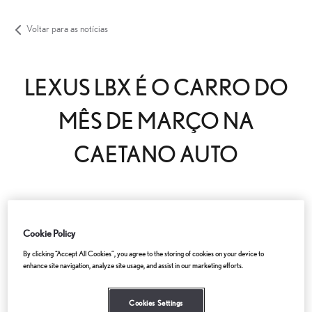
Lexus LBX é o Carro do mês de março na Caetano Auto
Voltar para as notícias
Novos
Usados
Após-venda
Notícias
Campanhas
Instalações
Campanha Caetano GO
LEXUS LBX É O CARRO DO
MÊS DE MARÇO NA
CAETANO AUTO
Cookie Policy
By clicking “Accept All Cookies”, you agree to the storing of cookies on your device to
enhance site navigation, analyze site usage, and assist in our marketing efforts.
Cookies Settings